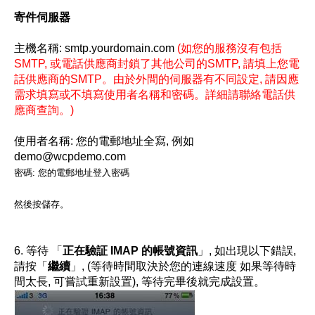
寄件伺服器
主機名稱: smtp.yourdomain.com
(如您的服務沒有包括
SMTP, 或電話供應商封鎖了其他公司的SMTP, 請填上您電
話供應商的SMTP。由於外間的伺服器有不同設定, 請因應
需求填寫或不填寫使用者名稱和密碼。詳細請聯絡電話供
應商查詢。)
使用者名稱: 您的電郵地址全寫, 例如
demo@wcpdemo.com
密碼: 您的電郵地址登入密碼
然後按儲存。
6.
等待
「
正在驗証
IMAP
的帳號資訊
」
,
如出現以下錯誤
,
請按「
繼續
」
, (
等待時間取決於您的連線速度
如果等待時
間太長
,
可嘗試重新設置
),
等待完畢後就完成設置。