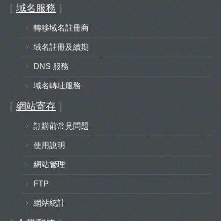
[
域名服務
]
轉移域名註冊商
域名註冊及續期
DNS 服務
域名轉址服務
[
網站寄存
]
訂購前常見問題
使用說明
網站管理
FTP
網站統計