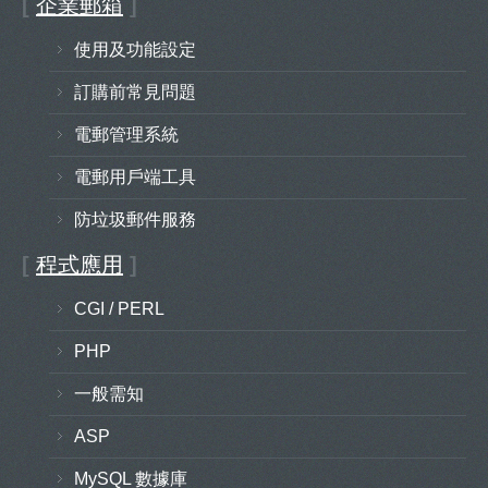
[
企業郵箱
]
使用及功能設定
訂購前常見問題
電郵管理系統
電郵用戶端工具
防垃圾郵件服務
[
程式應用
]
CGI / PERL
PHP
一般需知
ASP
MySQL 數據庫