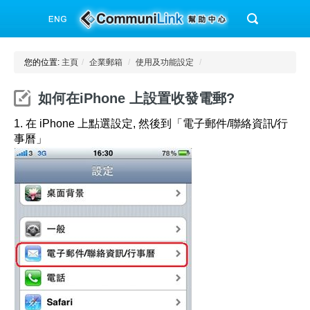
您的位置:
主頁
/
企業郵箱
/
使用及功能設定
/
如何在iPhone 上設置收發電郵?
1.
在
iPhone
上點選設定
,
然後到「電子郵件
/
聯絡資訊
/
行
事曆」