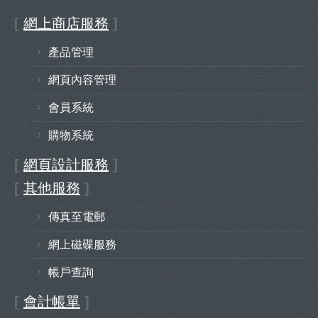
[
網上商店服務
]
產品管理
網頁內容管理
會員系統
購物系統
[
網頁設計服務
]
[
其他服務
]
傳真至電郵
網上磁碟服務
帳戶查詢
[
會計帳單
]