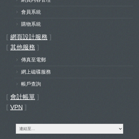
會員系統
購物系統
[
網頁設計服務
]
[
其他服務
]
傳真至電郵
網上磁碟服務
帳戶查詢
[
會計帳單
]
[
VPN
]