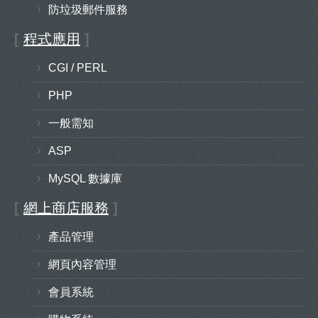
防垃圾郵件服務
[
程式應用
]
CGI / PERL
PHP
一般需知
ASP
MySQL 數據庫
[
網上商店服務
]
產品管理
網頁內容管理
會員系統