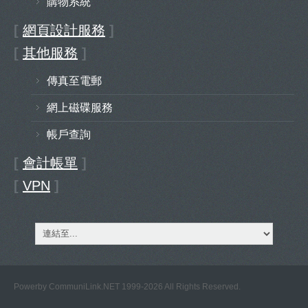
購物系統
[
網頁設計服務
]
[
其他服務
]
傳真至電郵
網上磁碟服務
帳戶查詢
[
會計帳單
]
[
VPN
]
Powerby
CommuniLink.NET
1999-2026 All Rights Reserved.