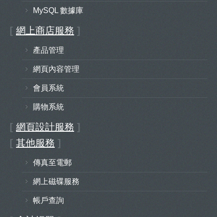
MySQL 數據庫
[
網上商店服務
]
產品管理
網頁內容管理
會員系統
購物系統
[
網頁設計服務
]
[
其他服務
]
傳真至電郵
網上磁碟服務
帳戶查詢