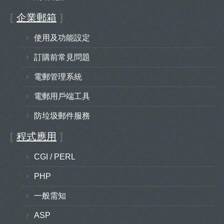
[
企業郵箱
]
使用及功能設定
訂購前常見問題
電郵管理系統
電郵用戶端工具
防垃圾郵件服務
[
程式應用
]
CGI / PERL
PHP
一般需知
ASP