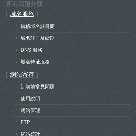
所有問题分類
[
域名服務
]
轉移域名註冊商
域名註冊及續期
DNS 服務
域名轉址服務
[
網站寄存
]
訂購前常見問題
使用說明
網站管理
FTP
網站統計